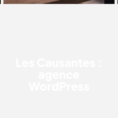
LES CAUSANTES : AGENCE
WORDPRESS
Les Causantes :
agence
WordPress