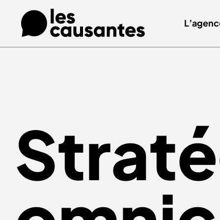
L’agenc
Strat
omnic