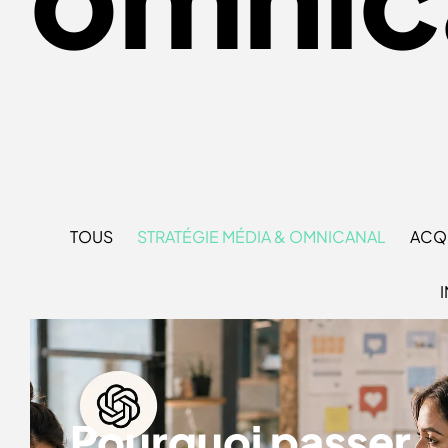
TOUS
STRATÉGIE MÉDIA & OMNICANAL
ACQU
POURQUOI PASSER PAR UNE
AGENCE DE COMMUNICATION AU
LIEU DE FAIRE SA STRATÉGIE AVEC
L’IA ?
Pourquoi passer