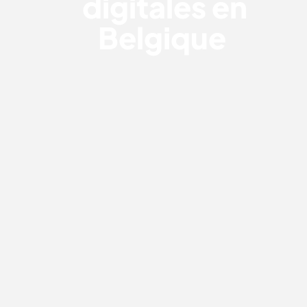
digitales en
Belgique
TOP 7 DES AGENCES DIGITALES À
PARIS