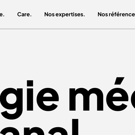
e.
Care.
Nos expertises.
Nos référence
égie mé
anal