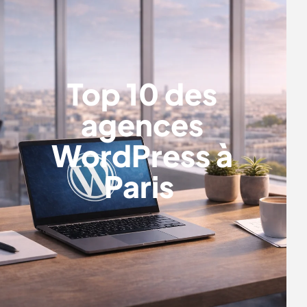
Top 10 des
agences
WordPress à
Paris