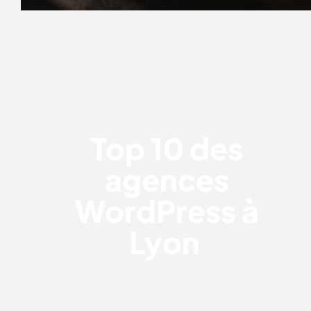
TOP 10 DES AGENCES WORDPRESS
À LYON
Top 10 des
agences
WordPress à
Lyon