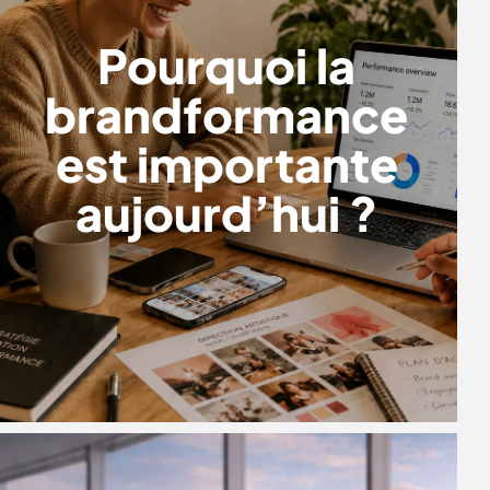
Pourquoi la
brandformance
est importante
aujourd’hui ?
TOP 10 DES AGENCES WORDPRESS
À PARIS