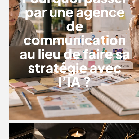
par une agence
de
communication
au lieu de faire sa
stratégie avec
l’IA ?
AGENCE DE COMMUNICATION LUXE
: POURQUOI Y FAIRE APPEL ?