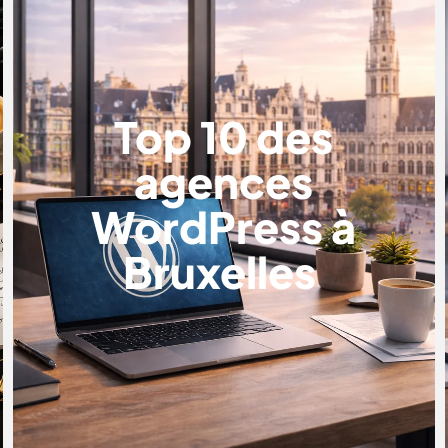
Top 10 des
agences
WordPress à
Bruxelles