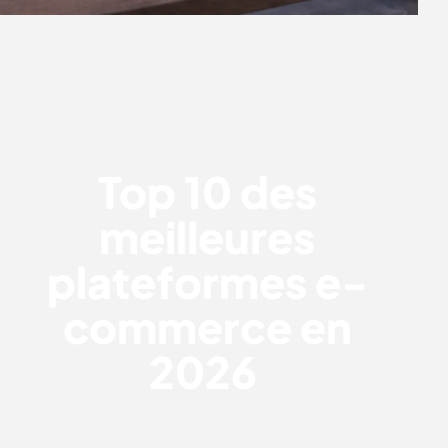
TOP 10 DES MEILLEURES
PLATEFORMES E-COMMERCE EN
2026
Top 10 des
meilleures
plateformes e-
commerce en
2026