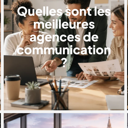
Quelles sont les
meilleures
agences de
communication
?
TOP 10 DES AGENCES WORDPRESS
À BRUXELLES