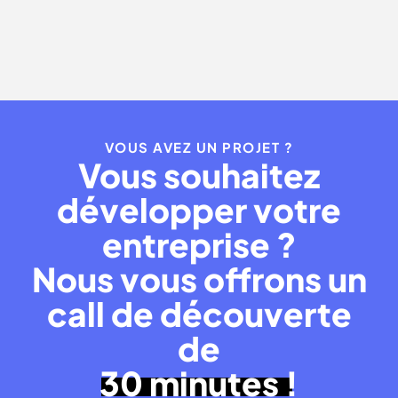
Paris
VOUS AVEZ UN PROJET ?
Vous souhaitez
développer votre
entreprise ?
Nous vous offrons un
call de découverte
de
30 minutes !