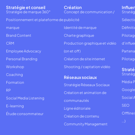
Stratégie et conseil
Création
Influe
Stratégie de marque 360°
Concept de communication /
Stratég
Positionnement et plateforme de
publicité
Sélecti
marque
Identité de marque
Définiti
Brand Content
Charte graphique
Pilota
CRM
Production graphique et vidéo
d'influ
Employee Advocacy
(on et off)
Partena
Personal Branding
Création de site internet
Pilotag
Workshop
Shooting / captation vidéo
Straté
Stratég
Coaching
Réseaux sociaux
Média P
Formation
Stratégie Réseaux Sociaux
Google
RP
Création et animation de
Social 
Social Media Listening
communautés
SEO
E-learning
Ligne éditoriale
Offline
Étude consommateur
Création de contenu
...)
Community Management