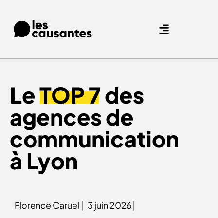
Nos expertises.
Nos références.
Le
TOP 7
des
agences de
communication
à Lyon
Florence Caruel |
3 juin 2026|