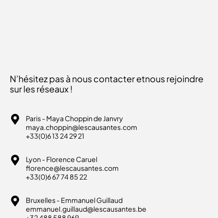
N’hésitez pas à nous contacter et
nous rejoindre
sur les réseaux !
Paris - Maya Choppin de Janvry
maya.choppin@lescausantes.com
+33(0)6 13 24 29 21
Lyon - Florence Caruel
florence@lescausantes.com
+33(0)6 67 74 85 22
Bruxelles - Emmanuel Guillaud
emmanuel.guillaud@lescausantes.be
+32 488 588 969