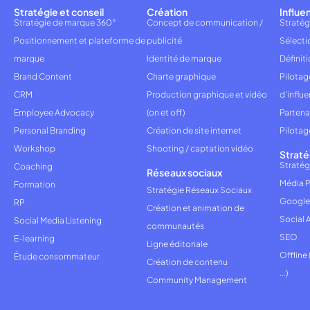
Stratégie et conseil
Création
Influe
Stratégie de marque 360°
Concept de communication /
Stratég
Positionnement et plateforme de
publicité
Sélecti
marque
Identité de marque
Définiti
Brand Content
Charte graphique
Pilota
CRM
Production graphique et vidéo
d'influ
Employee Advocacy
(on et off)
Partena
Personal Branding
Création de site internet
Pilotag
Workshop
Shooting / captation vidéo
Straté
Stratég
Coaching
Réseaux sociaux
Média P
Formation
Stratégie Réseaux Sociaux
Google
RP
Création et animation de
Social 
Social Media Listening
communautés
SEO
E-learning
Ligne éditoriale
Offline
Étude consommateur
Création de contenu
...)
Community Management