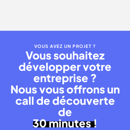
VOUS AVEZ UN PROJET ?
Vous souhaitez
développer votre
entreprise ?
Nous vous offrons un
call de découverte
de
30 minutes !