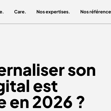
e.
Care.
Nos expertises.
Nos référence
ernaliser son
ital est
e en 2026 ?