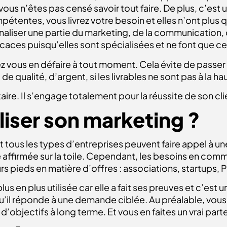
ous n’êtes pas censé savoir tout faire. De plus, c’est
tentes, vous livrez votre besoin et elles n’ont plus qu’
rnaliser une partie du marketing, de la communication,
caces puisqu’elles sont spécialisées et ne font que cela
z vous en défaire à tout moment. Cela évite de passer
 qualité, d’argent, si les livrables ne sont pas à la ha
aire. Il s’engage totalement pour la réussite de son cli
liser son marketing ?
et tous les types d’entreprises peuvent faire appel à 
 affirmée sur la toile. Cependant, les besoins en commu
urs pieds en matière d’offres : associations, startup
plus en plus utilisée car elle a fait ses preuves et c’est
 qu’il réponde à une demande ciblée. Au préalable, vo
d’objectifs à long terme. Et vous en faites un vrai parte