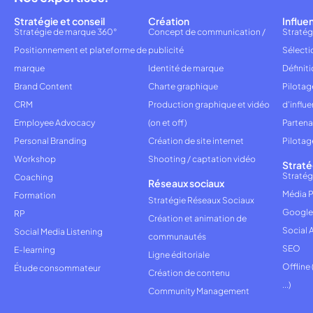
Stratégie et conseil
Création
Influe
Stratégie de marque 360°
Concept de communication /
Stratég
Positionnement et plateforme de
publicité
Sélecti
marque
Identité de marque
Définiti
Brand Content
Charte graphique
Pilota
CRM
Production graphique et vidéo
d'influ
Employee Advocacy
(on et off)
Partena
Personal Branding
Création de site internet
Pilotag
Workshop
Shooting / captation vidéo
Straté
Stratég
Coaching
Réseaux sociaux
Média P
Formation
Stratégie Réseaux Sociaux
Google
RP
Création et animation de
Social 
Social Media Listening
communautés
SEO
E-learning
Ligne éditoriale
Offline
Étude consommateur
Création de contenu
...)
Community Management