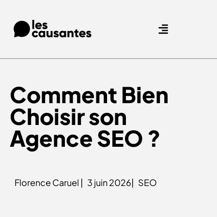
Nos expertises.
Nos références.
Comment
Bien
Choisir
son
Agence SEO ?
Florence Caruel |
3 juin 2026|
SEO