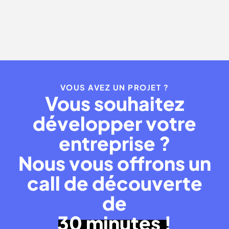
Paris
Bruxelles ?
VOUS AVEZ UN PROJET ?
Vous souhaitez
développer votre
entreprise ?
Nous vous offrons un
call de découverte
de
30 minutes !