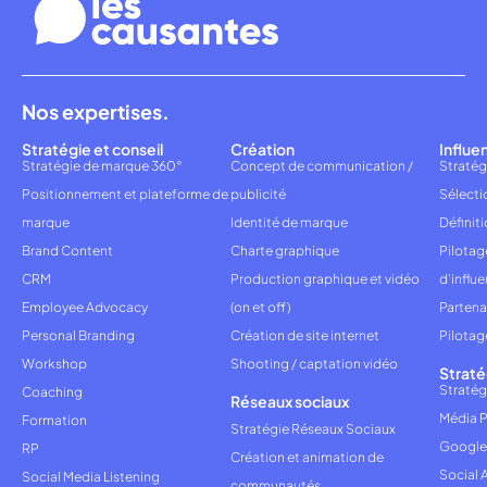
Nos expertises.
Stratégie et conseil
Création
Influe
Stratégie de marque 360°
Concept de communication /
Stratég
Positionnement et plateforme de
publicité
Sélecti
marque
Identité de marque
Définiti
Brand Content
Charte graphique
Pilota
CRM
Production graphique et vidéo
d'influ
Employee Advocacy
(on et off)
Partena
Personal Branding
Création de site internet
Pilotag
Workshop
Shooting / captation vidéo
Straté
Stratég
Coaching
Réseaux sociaux
Média P
Formation
Stratégie Réseaux Sociaux
Google
RP
Création et animation de
Social 
Social Media Listening
communautés