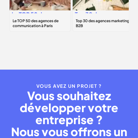
Le
TOP 50
des
Top 30 des
agences de
agences
communication à
marketing B2B
Paris
VOUS AVEZ UN PROJET ?
Vous souhaitez
développer votre
entreprise ?
Nous vous offrons un