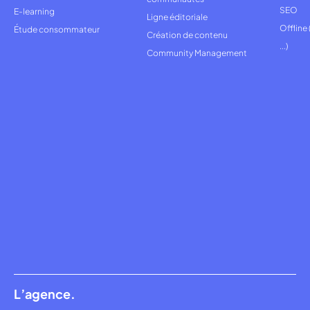
SEO
E-learning
Ligne éditoriale
Offline
Étude consommateur
Création de contenu
...)
Community Management
L’agence.