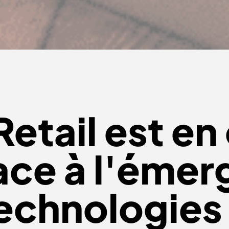
Retail est e
ace à l'émer
echnologies 