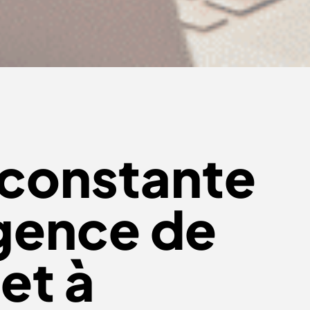
n constante
gence de
et à