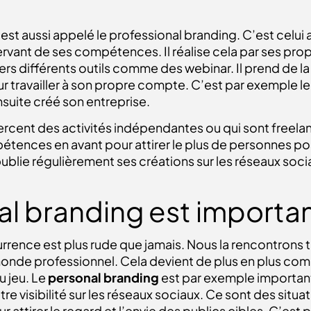
est aussi appelé le professional branding. C’est celui
 servant de ses compétences. Il réalise cela par ses p
vers différents outils comme des webinar. Il prend de l
ur travailler à son propre compte. C’est par exemple le
suite créé son entreprise.
xercent des activités indépendantes ou qui sont freela
nces en avant pour attirer le plus de personnes possi
blie régulièrement ses créations sur les réseaux socia
al branding est importan
rence est plus rude que jamais. Nous la rencontrons to
 monde professionnel. Cela devient de plus en plus c
u jeu. Le
personal branding
est par exemple important
re visibilité sur les réseaux sociaux. Ce sont des sit
r attirer le regard et l’envie des publics cibles. C’est