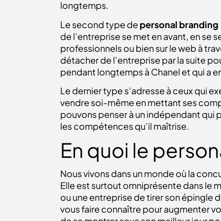
longtemps.
Le second type de
personal
branding
de l’entreprise se met en avant, en se
professionnels ou bien sur le web à tra
détacher de l’entreprise par la suite po
pendant longtemps à Chanel et qui a en
Le dernier type s’adresse à ceux qui e
vendre soi-même en mettant ses compéte
pouvons penser à un indépendant qui pu
les compétences qu’il maîtrise.
En quoi le person
Nous vivons dans un monde où la concur
Elle est surtout omniprésente dans le
ou une entreprise de tirer son épingle d
vous faire connaître pour augmenter vot
de se montrer sous son meilleur jour pou