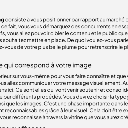
ng
consiste à vous positionner par rapport au marché et
De ce fait, vous vous démarquez des concurrents en ess
fs, vous allez pouvoir cibler le contenu et le public qu
s souhaitez mettre en place. De quoi voulez-vous parle
vous de votre plus belle plume pour retranscrire le p
le qui correspond à votre image
térieur sur vous-même pour vous faire connaître et que v
vous allez communiquer votre message visuellement. Au
ns ici. Ce sont elles qui vont venir soutenir et consoli
par différents procédés. Vous devrez choisir la typog
insi que les images. C’est une phase importante dans l
ent reconnaissables grâce à leur visuel. Cela doit êtr
 vous reconnaisse à travers la vitrine que vous aurez cr