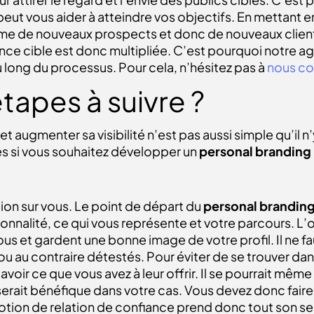
ut vous aider à atteindre vos objectifs. En mettant en
 terme de nouveaux prospects et donc de nouveaux clien
udience cible est donc multipliée. C’est pourquoi not
long du processus. Pour cela, n’hésitez pas à
nous co
étapes à suivre ?
et augmenter sa visibilité n’est pas aussi simple qu’il 
pes si vous souhaitez développer un
personal branding
ction sur vous. Le point de départ du
personal brandin
sonnalité, ce qui vous représente et votre parcours. L
s et gardent une bonne image de votre profil. Il ne fau
u au contraire détestés. Pour éviter de se trouver dan
oir ce que vous avez à leur offrir. Il se pourrait même 
serait bénéfique dans votre cas. Vous devez donc faire
otion de relation de confiance prend donc tout son se