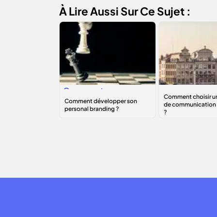
À Lire Aussi Sur Ce Sujet :
Comment
Comment cho
développer son
une agence 
personal
communicati
branding
?
Bruxelles ?