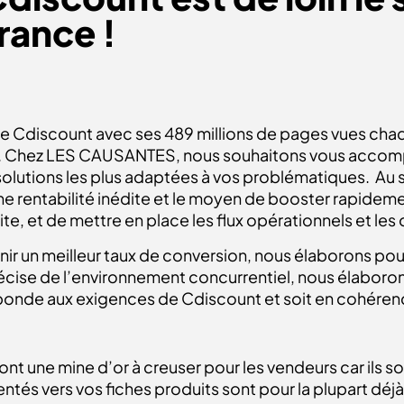
ance !
e Cdiscount avec ses 489 millions de pages vues chaq
ger. Chez LES CAUSANTES, nous souhaitons vous accom
solutions les plus adaptées à vos problématiques. Au s
e rentabilité inédite et le moyen de booster rapideme
site, et de mettre en place les flux opérationnels et les 
nir un meilleur taux de conversion, nous élaborons po
cise de l’environnement concurrentiel, nous élaboron
réponde aux exigences de Cdiscount et soit en cohére
ont une mine d’or à creuser pour les vendeurs car ils s
ientés vers vos fiches produits sont pour la plupart déjà