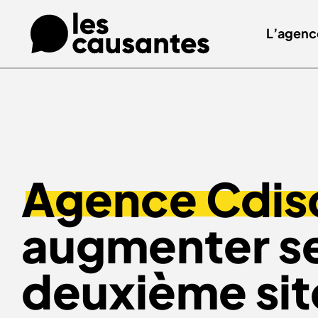
L’agenc
Agence Cdis
augmenter se
deuxième si