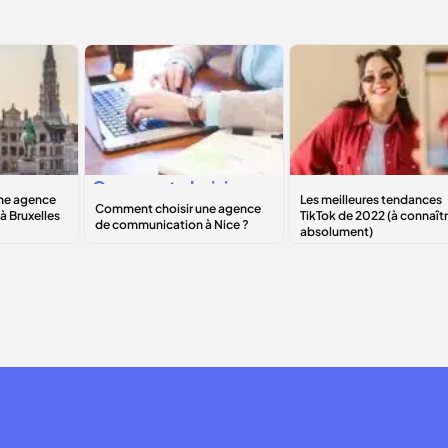
isir
Comment choisir
Les
meilleures
de
une agence de
tendances TikTok
on à
communication à
de 2022 (à
Nice ?
connaître
absolument)