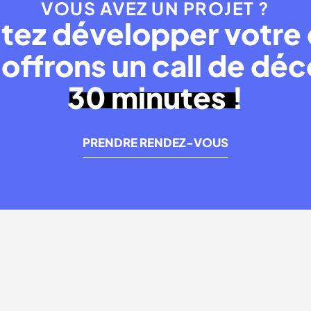
VOUS AVEZ UN PROJET ?
tez développer votre 
offrons un call de dé
30 minutes !
PRENDRE RENDEZ-VOUS