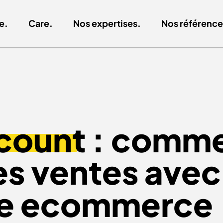
e.
Care.
Nos expertises.
Nos référence
count
: comm
s ventes avec 
te ecommerce