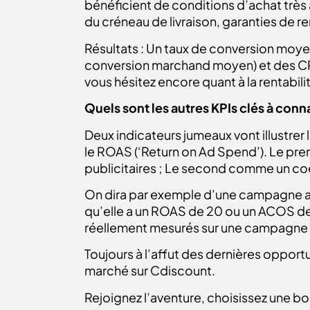
bénéficient de conditions d’achat très 
du créneau de livraison, garanties de r
Résultats : Un taux de conversion moyen 
conversion marchand moyen) et des CPC b
vous hésitez encore quant à la rentabi
Quels sont les autres KPIs clés à conna
Deux indicateurs jumeaux vont illustrer
le ROAS (‘Return on Ad Spend’). Le pr
publicitaires ; Le second comme un coef
On dira par exemple d’une campagne ay
qu’elle a un ROAS de 20 ou un ACOS de
réellement mesurés sur une campagne c
Toujours à l’affut des dernières oppor
marché sur Cdiscount.
Rejoignez l’aventure, choisissez une bo