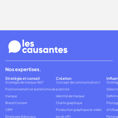
Nos expertises.
Stratégie et conseil
Création
Influe
Stratégie de marque 360°
Concept de communication /
Stratég
Positionnement et plateforme de
publicité
Sélecti
marque
Identité de marque
Définiti
Brand Content
Charte graphique
Pilota
CRM
Production graphique et vidéo
d'influ
Employee Advocacy
(on et off)
Partena