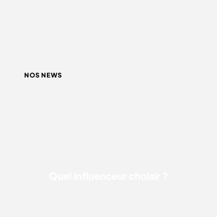
NOS NEWS
QUEL INFLUENCEUR CHOISIR ?
Quel influenceur choisir ?