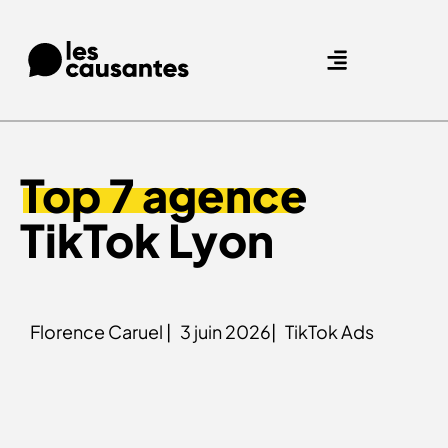
Nos expertises.
Nos références.
Top 7 agence
TikTok Lyon
Florence Caruel |
3 juin 2026|
TikTok Ads