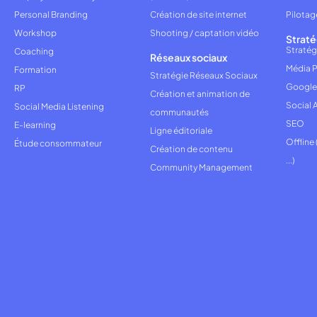
Personal Branding
Création de site internet
Pilotag
Workshop
Shooting / captation vidéo
Straté
Stratég
Coaching
Réseaux sociaux
Média P
Formation
Stratégie Réseaux Sociaux
Google
RP
Création et animation de
Social 
Social Media Listening
communautés
SEO
E-learning
Ligne éditoriale
Offline
Étude consommateur
Création de contenu
...)
Community Management