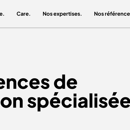
e.
Care.
Nos expertises.
Nos référence
ences de
n spécialisé