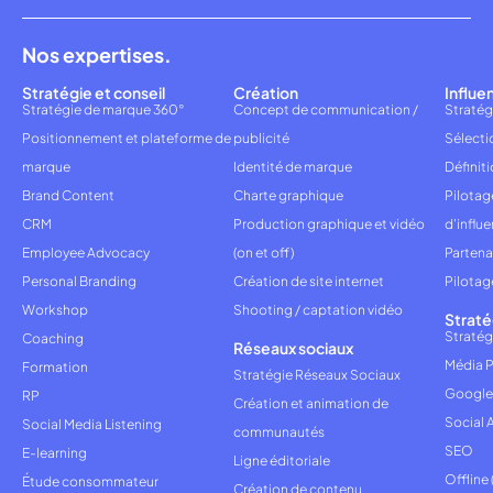
Nos expertises.
Stratégie et conseil
Création
Influe
Stratégie de marque 360°
Concept de communication /
Stratég
Positionnement et plateforme de
publicité
Sélecti
marque
Identité de marque
Définiti
Brand Content
Charte graphique
Pilota
CRM
Production graphique et vidéo
d'influ
Employee Advocacy
(on et off)
Partena
Personal Branding
Création de site internet
Pilotag
Workshop
Shooting / captation vidéo
Straté
Stratég
Coaching
Réseaux sociaux
Média P
Formation
Stratégie Réseaux Sociaux
Google
RP
Création et animation de
Social 
Social Media Listening
communautés
SEO
E-learning
Ligne éditoriale
Offline
Étude consommateur
Création de contenu