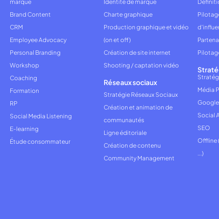
marque
Identité de marque
Définiti
Brand Content
Charte graphique
Pilota
CRM
Production graphique et vidéo
d'influ
Employee Advocacy
(on et off)
Partena
Personal Branding
Création de site internet
Pilotag
Workshop
Shooting / captation vidéo
Straté
Stratég
Coaching
Réseaux sociaux
Média P
Formation
Stratégie Réseaux Sociaux
Google
RP
Création et animation de
Social 
Social Media Listening
communautés
SEO
E-learning
Ligne éditoriale
Offline
Étude consommateur
Création de contenu
...)
Community Management