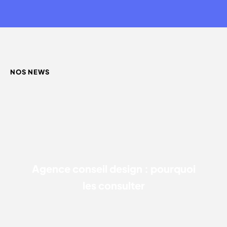
NOS NEWS
AGENCE CONSEIL DESIGN : POURQUOI LES CONSULTER
Agence conseil design : pourquoi
les consulter