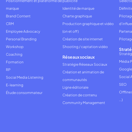
Positionnement et plateforme de
publicité
Sélecti
marque
Identité de marque
Définiti
Brand Content
Charte graphique
Pilota
CRM
Production graphique et vidéo
d'influ
Employee Advocacy
(on et off)
Partena
Personal Branding
Création de site internet
Pilotag
Workshop
Shooting / captation vidéo
Straté
Stratég
Coaching
Réseaux sociaux
Média P
Formation
Stratégie Réseaux Sociaux
Google
RP
Création et animation de
Social 
Social Media Listening
communautés
SEO
E-learning
Ligne éditoriale
Offline
Étude consommateur
Création de contenu
...)
Community Management