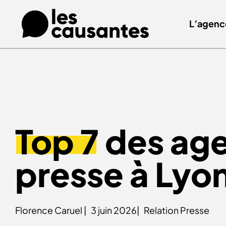
L’agenc
Top 7
des age
presse à Lyo
Florence Caruel |
3 juin 2026|
Relation Presse