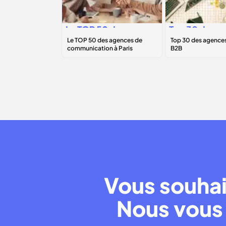
Le
TOP 50
des
Top 30 des
agences de
agences
communication à
marketing B2
Paris
Vous souhai
Nous vous 