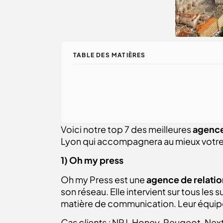
TABLE DES MATIÈRES
Voici notre top 7 des meilleures
agence
Lyon qui accompagnera au mieux votre en
1) Oh my press
Oh my Press est une
agence de relatio
son réseau. Elle intervient sur tous les
matière de communication. Leur équipe 
Cas clients :
NRJ, Honey, Peugeot, Next