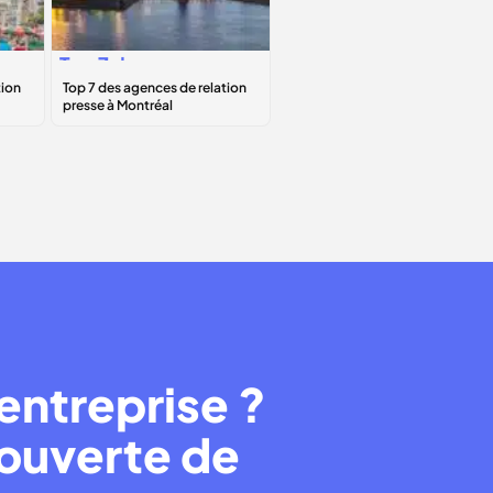
Top 7
des
agences de
relation presse à
Montréal
entreprise ?
couverte de