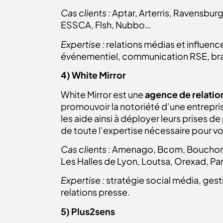
Cas clients :
Aptar, Arterris, Ravensbu
ESSCA, Flsh, Nubbo…
Expertise :
relations médias et influenc
événementiel, communication RSE, br
4) White Mirror
White Mirror est une
agence de relatio
promouvoir la notoriété d’une entrepris
les aide ainsi à déployer leurs prises d
de toute l’expertise nécessaire pour vo
Cas clients :
Amenago, Bcom, Bouchons L
Les Halles de Lyon, Loutsa, Orexad, P
Expertise :
stratégie social média, ges
relations presse.
5) Plus2sens