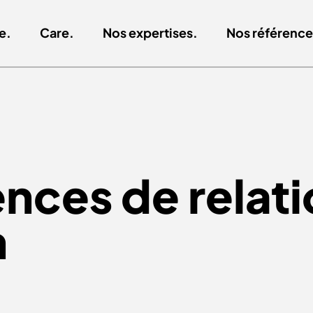
e.
Care.
Nos expertises.
Nos référence
nces de relati
n