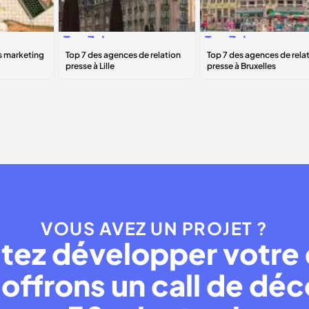
Top 7
des
Top 7
des
agences de
agences de
B
relation presse à
relation presse à
Lille
Bruxelles
VOUS AVEZ UN PROJET ?
tez développer votre 
offrons un call de dé