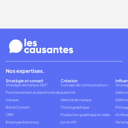
Nos expertises.
Stratégie et conseil
Création
Influe
Stratégie de marque 360°
Concept de communication /
Stratég
Positionnement et plateforme de
publicité
Sélecti
marque
Identité de marque
Définiti
Brand Content
Charte graphique
Pilota
CRM
Production graphique et vidéo
d'influ
Employee Advocacy
(on et off)
Partena