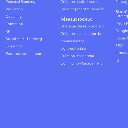
Personal Branding
Création de site internet
Pilotag
Workshop
Shooting / captation vidéo
Straté
Stratég
Coaching
Réseaux sociaux
Média P
Formation
Stratégie Réseaux Sociaux
Google
RP
Création et animation de
Social 
Social Media Listening
communautés
SEO
E-learning
Ligne éditoriale
Offline
Étude consommateur
Création de contenu
...)
Community Management