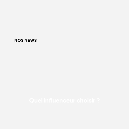
NOS NEWS
QUEL INFLUENCEUR CHOISIR ?
Quel influenceur choisir ?